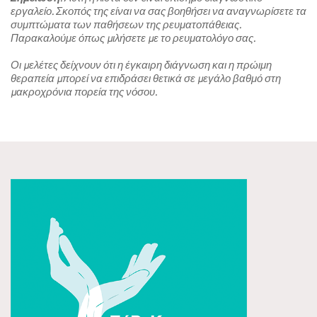
εργαλείο. Σκοπός της είναι να σας βοηθήσει να αναγνωρίσετε τα 
συμπτώματα των παθήσεων της ρευματοπάθειας. 
Παρακαλούμε όπως µιλήσετε µε το ρευματολόγο σας. 
Οι µελέτες δείχνουν ότι η έγκαιρη διάγνωση και η πρώιμη 
θεραπεία µπορεί να επιδράσει θετικά σε µεγάλο βαθμό στη 
µακροχρόνια πορεία της νόσου.