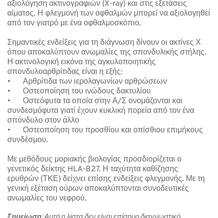
αξιολόγηση ακτινογραφιών (X-ray) και στις εξετάσεις 
αίματος. Η φλεγμονή των οφθαλμών μπορεί να αξιολογηθεί 
από τον γιατρό με ένα οφθαλμοσκόπιο.
Σημαντικές ενδείξεις για τη διάγνωση δίνουν οι ακτίνες Χ 
όπου αποκαλύπτουν ανωμαλίες της σπονδυλικής στήλης. 
Η ακτινολογική εικόνα της αγκυλοποιητικής 
σπονδυλοαρθρίτιδας είναι η εξής:
•	Αρθρίτιδα των ιερολαγωνίων αρθρώσεων
•	Οστεοποίηση του ινώδους δακτυλίου
•	Οστεόφυτα τα οποία στην Α/Σ ονομάζονται και 
συνδεσμόφυτα γιατί έχουν κυκλική πορεία από τον ένα 
σπόνδυλο στον άλλο
•	Οστεοποίηση του προσθίου και οπίσθιου επιμήκους 
συνδέσμου.
Με μεθόδους μοριακής βιολογίας προσδιορίζεται ο 
γενετικός δείκτης HLA-B27. Η ταχύτητα καθίζησης 
ερυθρών (ΤΚΕ) δείχνει επίσης ενδείξεις φλεγμονής. Με τη 
γενική εξέταση ούρων αποκαλύπτονται συνοδευτικές 
ανωμαλίες του νεφρού.
Σημείωση
: Αυτή η λίστα δεν είναι επίσημο διαγνωστικό 