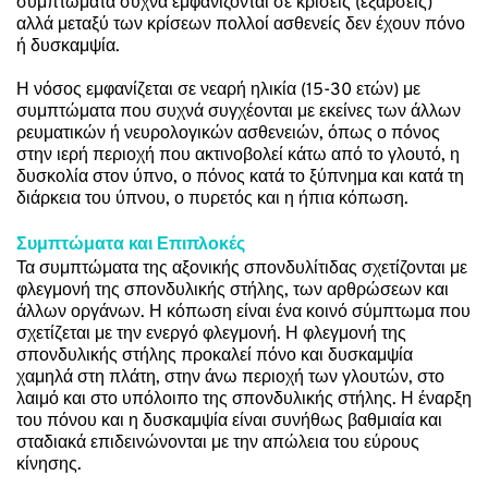
συμπτώματα συχνά εμφανίζονται σε κρίσεις (εξάρσεις) 
αλλά μεταξύ των κρίσεων πολλοί ασθενείς δεν έχουν πόνο 
ή δυσκαμψία.
Η νόσος εμφανίζεται σε νεαρή ηλικία (15-30 ετών) με 
συμπτώματα που συχνά συγχέονται με εκείνες των άλλων 
ρευματικών ή νευρολογικών ασθενειών, όπως ο πόνος 
στην ιερή περιοχή που ακτινοβολεί κάτω από το γλουτό, η 
δυσκολία στον ύπνο, ο πόνος κατά το ξύπνημα και κατά τη 
διάρκεια του ύπνου, ο πυρετός και η ήπια κόπωση.
Συμπτώματα και Επιπλοκές
Τα συμπτώματα της αξονικής σπονδυλίτιδας σχετίζονται με 
φλεγμονή της σπονδυλικής στήλης, των αρθρώσεων και 
άλλων οργάνων. Η κόπωση είναι ένα κοινό σύμπτωμα που 
σχετίζεται με την ενεργό φλεγμονή. Η φλεγμονή της 
σπονδυλικής στήλης προκαλεί πόνο και δυσκαμψία 
χαμηλά στη πλάτη, στην άνω περιοχή των γλουτών, στο 
λαιμό και στο υπόλοιπο της σπονδυλικής στήλης. Η έναρξη 
του πόνου και η δυσκαμψία είναι συνήθως βαθμιαία και 
σταδιακά επιδεινώνονται με την απώλεια του εύρους 
κίνησης.