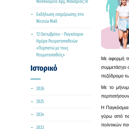
Νοσοκομείο Αρχ. Μακάριος ΙΙΙ
Εκδήλωση ενημέρωσης στο
Nicosia Mall
12 Οκτωβρίου – Παγκόσμια
Ημέρα Ρευματοπαθειών
«Περπατώ με τους
Ρευματοπαθείς»
Με αφορμή τ
Ιστορικό
συμμετάσχει 
πεζόδρομο τω
Με το μήνυμ
2026
περπατήσουν 
2025
Η Παγκόσμια 
2024
γύρω από τις
πολιτικών πο
2023