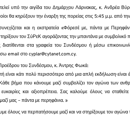
ελεί υπό την αιγίδα του Δημάρχου Λάρνακας, κ. Ανδρέα Βύρ
οίοι θα κηρύξουν την έναρξη της πορείας στις 5:45 μ.μ. από τ
υνεχίζεται και η εκστρατεία «Φόρεσέ με, πάντα με Περηφάνι
τηρίξουν τον ΣύΡεΚ αγοράζοντας την μπαντάνα με συμβολικό 
ς διατίθενται στα γραφεία του Συνδέσμου ή μέσω επικοινω
σω email στο cyplar@cytanet.com.cy.
ροέδρου του Συνδέσμου, κ. Άντρης Φωκά:
τή είναι κάτι πολύ περισσότερο από μια απλή εκδήλωση· είναι
Κάθε βήμα που κάνουμε μαζί συμβολίζει τον αγώνα των ανθ
 ευκαιρίες και αξιοπρέπεια. Σας καλούμε όλους να σταθείτ
μαζί μας – πάντα με περηφάνια. »
υμε όλους να περπατήσουμε μαζί και να στηρίξουμε τον αγών