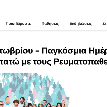
Ποιοι Είμαστε
Παθήσεις
Εκδηλώσεις
Στ
κτωβρίου – Παγκόσμια Ημέ
ατώ με τους Ρευματοπαθε