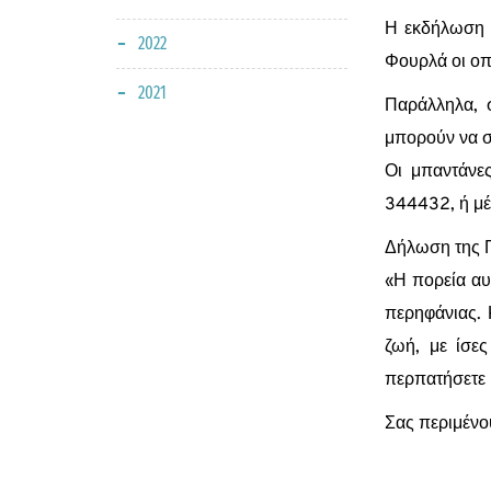
Η εκδήλωση τ
2022
Φουρλά οι οπ
2021
Παράλληλα, σ
μπορούν να σ
Οι μπαντάνε
344432, ή μέ
Δήλωση της Π
«Η πορεία αυ
περηφάνιας. 
ζωή, με ίσες
περπατήσετε 
Σας περιμένο