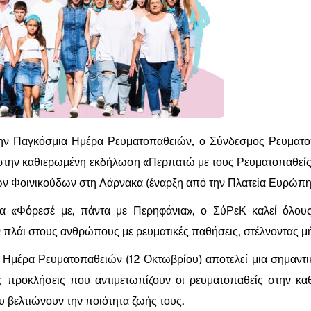
ην Παγκόσμια Ημέρα Ρευματοπαθειών, ο Σύνδεσμος Ρευματο
στην καθιερωμένη εκδήλωση «Περπατώ με τους Ρευματοπαθείς»,
ν Φοινικούδων στη Λάρνακα (έναρξη από την Πλατεία Ευρώπη
α «Φόρεσέ με, πάντα με Περηφάνια», ο ΣύΡεΚ καλεί όλου
πλάι στους ανθρώπους με ρευματικές παθήσεις, στέλνοντας μ
Ημέρα Ρευματοπαθειών (12 Οκτωβρίου) αποτελεί μια σημαντικ
 προκλήσεις που αντιμετωπίζουν οι ρευματοπαθείς στην κα
υ βελτιώνουν την ποιότητα ζωής τους.