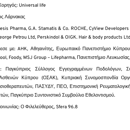
ορηγός: Universal life
μος Λάρνακας
esis Pharma, G.A. Stamatis & Co. ROCHE, CyView Developers Lt
eorge Petrou Ltd, Perskindol & OIGK. Hair & body products Lt
εσε με: AHK, Αθηαινίτης, Ευρωπαικό Πανεπιστήμιο Κύπρου,
ool, Foody, MSJ Group – Lifepharma, Πανεπιστήμιο Λευκωσίας
ές: Παγκύπριος Σύλλογος Εγγεγραμμένων Ποδολόγων, 
Ασθενών Κύπρου (ΟΣΑΚ), Κυπριακή Συνομοσπονδία Οργ
σιοθεραπευτών, ΠΑΣΥΔΥ, ΠΕΟ, Επιστημονική Ρευματολογική
ών, Παγκύπριο Συντονιστικό Συμβούλιο Εθελοντισμού.
οινωνίας: Ο Φιλελεύθερος, Sfera 96.8