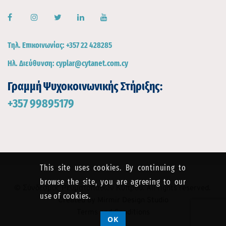
Τηλ. Επικοινωνίας:
+357 22 428285
Ηλ. Διεύθυνση:
cyplar@cytanet.com.cy
Γραμμή Ψυχοκοινωνικής Στήριξης:
+357 99895179
This site uses cookies. By continuing to
browse the site, you are agreeing to our
© Σύνδεσμος Ρευματοπαθών Κύπρου. All rights reserved. 
use of cookies.
Created by 
Mirmir Design Studio
Terms and Conditions
OK