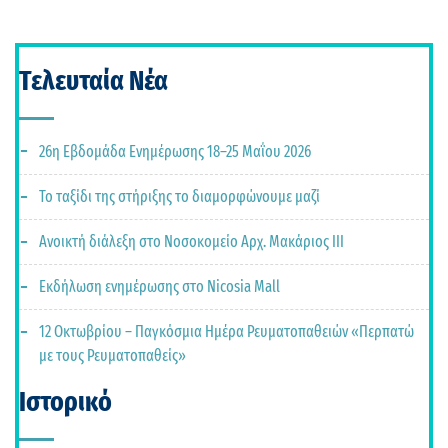
Τελευταία Νέα
26η Εβδομάδα Ενημέρωσης 18–25 Μαΐου 2026
Το ταξίδι της στήριξης το διαμορφώνουμε μαζί
Ανοικτή διάλεξη στο Νοσοκομείο Αρχ. Μακάριος ΙΙΙ
Εκδήλωση ενημέρωσης στο Nicosia Mall
12 Οκτωβρίου – Παγκόσμια Ημέρα Ρευματοπαθειών «Περπατώ
με τους Ρευματοπαθείς»
Ιστορικό